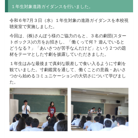
１年生対象進路ガイダンスを行いました。
令和６年7月３日（水）１年生対象の進路ガイダンスを本校視
聴覚室で実施しました。
今回は、(株)さんぽう様のご協力のもと、３名の劇団(スター
トボックス)の方をお招きし、「働くって何？ 遊んでいると
どうなる？」「あいさつが苦手なんだけど」という２つの題
材をテーマとした寸劇を披露していただきました。
１年生はみな最後まで真剣な眼差しで食い入るように寸劇を
観ていました。寸劇鑑賞を通して、働くことの意義・あいさ
つから始めるコミュニケーションの大切さについて学びまし
た。