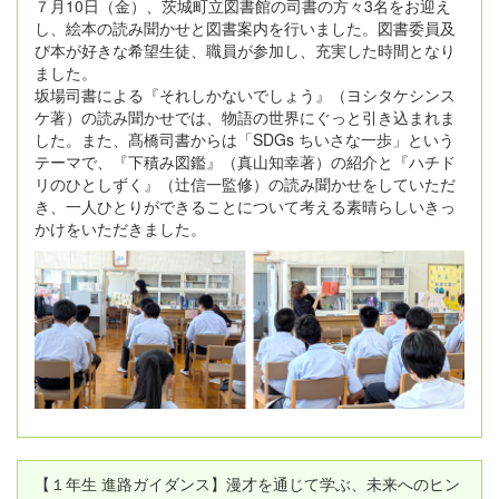
７月10日（金）、茨城町立図書館の司書の方々3名をお迎え
し、絵本の読み聞かせと図書案内を行いました。図書委員及
び本が好きな希望生徒、職員が参加し、充実した時間となり
ました。
坂場司書による『それしかないでしょう』（ヨシタケシンス
ケ著）の読み聞かせでは、物語の世界にぐっと引き込まれま
した。また、髙橋司書からは「SDGs ちいさな一歩」という
テーマで、『下積み図鑑』（真山知幸著）の紹介と『ハチド
リのひとしずく』（辻信一監修）の読み聞かせをしていただ
き、一人ひとりができることについて考える素晴らしいきっ
かけをいただきました。
【１年生 進路ガイダンス】漫才を通じて学ぶ、未来へのヒン