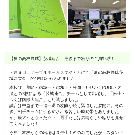
【夏の高校野球】茨城連合、最後まで粘りの全員野球！
７月６日、ノーブルホームスタジアムにて「夏の高校野球茨
城県大会」の1回戦が行われました。
本校は、茎崎・結城一・総和工・笠間・わせがくPURE・岩
瀬との7校による「茨城連合」チームとして出場し、「麻生・
つくば国際大連合」と対戦しました。
試合は中盤まで一進一退の攻防が続く緊迫した展開に。その
後、相手チームに引き離される苦しい時間帯もありました
が、最終回となった９回、選手たちは素晴らしい粘りを見せ
てくれました！
今年、本校からの出場は３年生１名のみでしたが、スタンド