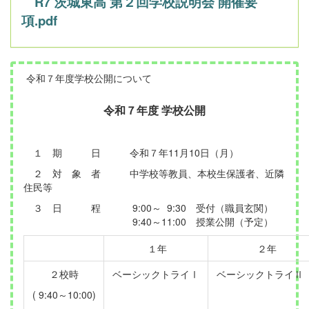
R7 茨城東高 第２回学校説明会 開催要
項.pdf
令和７年度学校公開について
令和７年度 学校公開
１ 期 日 令和７年11月10日（月）
２ 対 象 者 中学校等教員、本校生保護者、近隣
住民等
３ 日 程 9:00～ 9:30 受付（職員玄関）
9:40～11:00 授業公開（予定）
１年
２年
２校時
ベーシックトライⅠ
ベーシックトライⅡ
( 9:40～10:00)