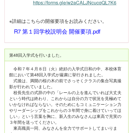
https://forms.gle/w2aCALJNcucqQL7K6
※詳細はこちらの開催要項をお読みください。
R7 第１回学校説明会 開催要項.pdf
第48回入学式を行いました。
令和７年４月８日（火）絶好の入学式日和の中、本校体育
館において第48回入学式が厳粛に挙行されました。
式後は、満開の桜の木の前でさっそくクラスの集合写真撮
影が行われていました。
校長先生の式辞の中の「レールの上を進んでいれば大丈夫
という時代は終わり、これからは自分の力で状況を見極めて
いかなければならない。そのためにもコミュニケーション力
やリーダーシップをこれからの３年間で身に着けていってほ
しい」という言葉を胸に、新入生のみなさんは東高で充実の
３年間を送ってください。
東高職員一同、みなさんを全力でサポートしてまいりま