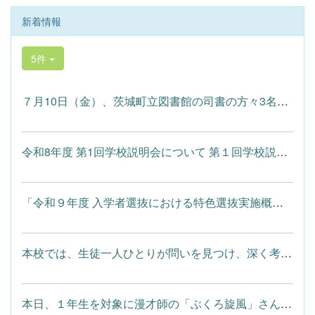
新着情報
5件
７月10日（金）、茨城町立図書館の司書の方々3名をお迎えし、絵本...
令和8年度 第1回学校説明会について 第１回学校説明会にお申し込...
「令和９年度 入学者選抜における特色選抜実施概要（予定）」につ...
本校では、生徒一人ひとりが問いを見つけ、深く考える「探究学習...
本日、１年生を対象に漫才師の「ぶくろ旋風」さんをお招きした進...