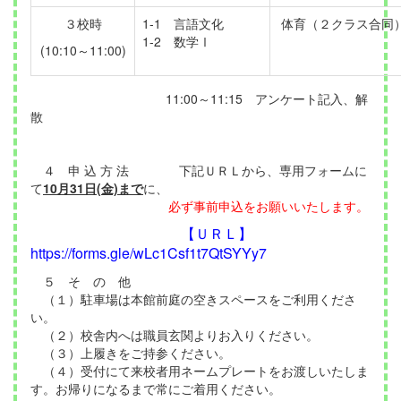
３校時
1-1 言語文化
体育（２クラス合同
1-2 数学Ⅰ
(10:10～11:00)
11:00～11:15 アンケート記入、解
散
４ 申 込 方 法 下記ＵＲＬから、専用フォームに
て
10月31日(金)まで
に、
必ず事前申込をお願いいたします。
【ＵＲＬ】
https://forms.gle/wLc1Csf1t7QtSYYy7
５ そ の 他
（１）駐車場は本館前庭の空きスペースをご利用くださ
い。
（２）校舎内へは職員玄関よりお入りください。
（３）上履きをご持参ください。
（４）受付にて来校者用ネームプレートをお渡しいたしま
す。お帰りになるまで常にご着用ください。