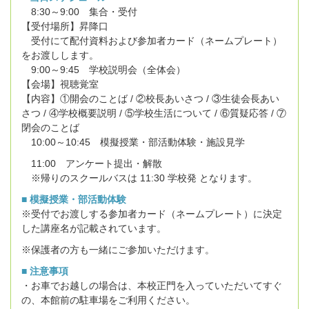
8:30～9:00 集合・受付
【受付場所】昇降口
受付にて配付資料および参加者カード（ネームプレート）
をお渡しします。
9:00～9:45 学校説明会（全体会）
【会場】視聴覚室
【内容】①開会のことば / ②校長あいさつ / ③生徒会長あい
さつ / ④学校概要説明 / ⑤学校生活について / ⑥質疑応答 / ⑦
閉会のことば
10:00～10:45 模擬授業・部活動体験・施設見学
11:00 アンケート提出・解散
※帰りのスクールバスは 11:30 学校発 となります。
■ 模擬授業・部活動体験
※受付でお渡しする参加者カード（ネームプレート）に決定
した講座名が記載されています。
※保護者の方も一緒にご参加いただけます。
■ 注意事項
・お車でお越しの場合は、本校正門を入っていただいてすぐ
の、本館前の駐車場をご利用ください。