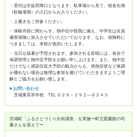
・受付は生徒昇降口となります。駐車場から見て、校舎右側
（駐輪場側）の入口からお入りください。
・上履きをご持参ください。
・体験内容に関わらす、熱中症や怪我に備え、中学生は全員
傷害保険に加入させていただいております。
なお、保険料に
つきましては、本校が負担いたします。
・当日も猛暑が予想されます。参加される皆様には、各自で
体調管理と熱中症予防をお願い申し上げます。また、熱中症
だけでなく感染症拡大予防の観点からも、発熱症状など体調
が優れない場合は無理な参加を避けていただきますようご理
解とご協力をお願い致します。
■ お問い合わせ
茨城東高等学校 TEL ０２９－２９２―６２４５
茨城町「ふるさとづくり出前講座」を実施〜町立図書館の司
書さんを迎えて〜