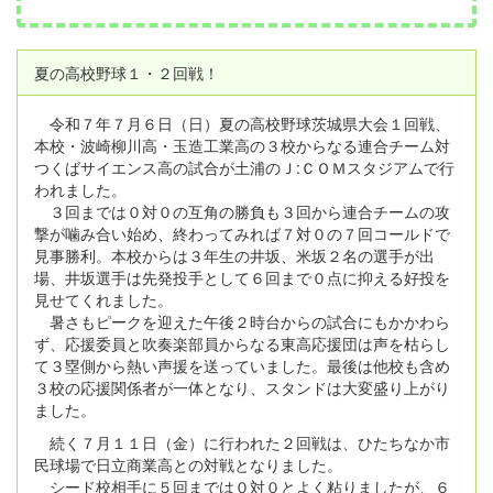
夏の高校野球１・２回戦！
令和７年７月６日（日）夏の高校野球茨城県大会１回戦、
本校・波崎柳川高・玉造工業高の３校からなる連合チーム対
つくばサイエンス高の試合が土浦のＪ:ＣＯＭスタジアムで行
われました。
３回までは０対０の互角の勝負も３回から連合チームの攻
撃が噛み合い始め、終わってみれば７対０の７回コールドで
見事勝利。本校からは３年生の井坂、米坂２名の選手が出
場、井坂選手は先発投手として６回まで０点に抑える好投を
見せてくれました。
暑さもピークを迎えた午後２時台からの試合にもかかわら
ず、応援委員と吹奏楽部員からなる東高応援団は声を枯らし
て３塁側から熱い声援を送っていました。最後は他校も含め
３校の応援関係者が一体となり、スタンドは大変盛り上がり
ました。
続く７月１１日（金）に行われた２回戦は、ひたちなか市
民球場で日立商業高との対戦となりました。
シード校相手に５回までは０対０とよく粘りましたが、６